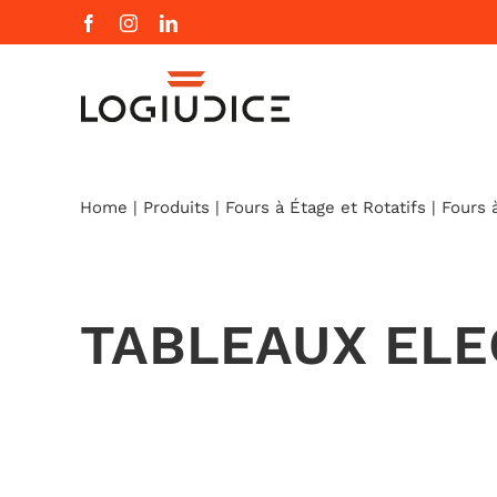
Skip
Facebook
Instagram
LinkedIn
to
content
Home
|
Produits
|
Fours à Étage et Rotatifs
|
Fours 
TABLEAUX EL