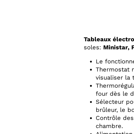
Tableaux électr
soles:
Ministar,
Le fonction
Thermostat n
visualiser l
Thermorégula
four dès le
Sélecteur po
brûleur, le b
Contrôle des
chambre.