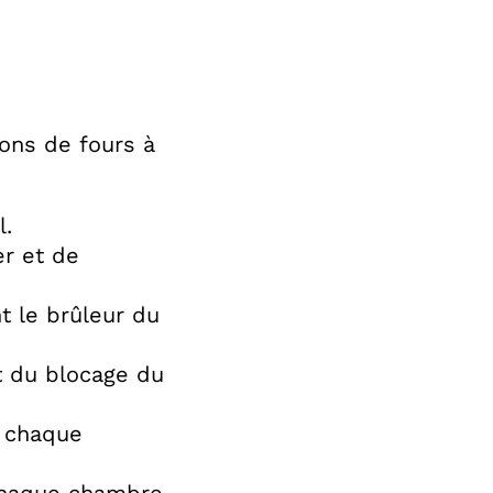
ions de fours à
l.
er et de
t le brûleur du
t du blocage du
r chaque