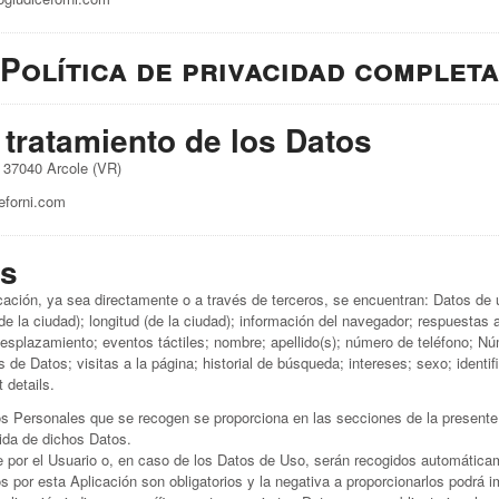
Política de privacidad completa
 tratamiento de los Datos
37040 Arcole (VR)
eforni.com
os
ación, ya sea directamente o a través de terceros, se encuentran: Datos de 
 (de la ciudad); longitud (de la ciudad); información del navegador; respuestas
splazamiento; eventos táctiles; nombre; apellido(s); número de teléfono; Núm
es de Datos; visitas a la página; historial de búsqueda; intereses; sexo; identi
 details.
s Personales que se recogen se proporciona en las secciones de la presente p
ida de dichos Datos.
 por el Usuario o, en caso de los Datos de Uso, serán recogidos automáticam
os por esta Aplicación son obligatorios y la negativa a proporcionarlos podrá i