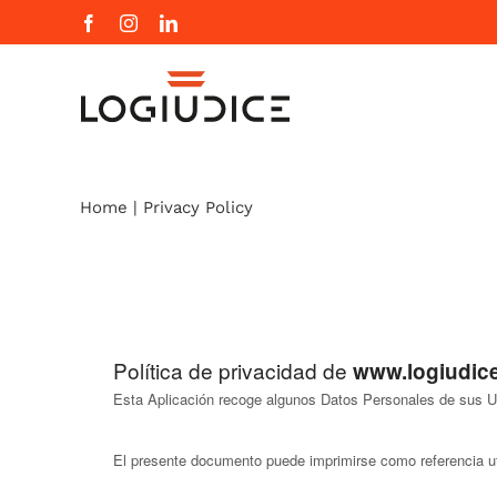
Skip
Facebook
Instagram
LinkedIn
to
content
Home
|
Privacy Policy
Política de privacidad de
www.logiudic
Esta Aplicación recoge algunos Datos Personales de sus U
El presente documento puede imprimirse como referencia ut