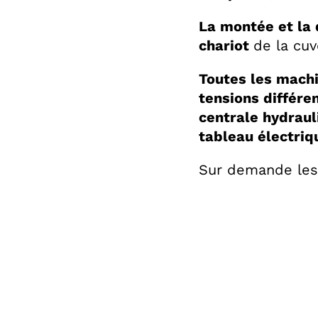
La montée et la 
chariot
de la cuv
Toutes les machi
tensions différe
centrale hydrauli
table­au électriq
Sur demande les 