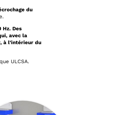
décrochage du
e.
0 Hz. Des
ui, avec la
 à l’intérieur du
rique ULCSA.