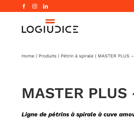
Skip
Facebook
Instagram
LinkedIn
to
content
Home
|
Produits
|
Pétrin à spirale
|
MASTER PLUS –
MASTER PLUS 
Ligne de pétrins à spirale à cuve amov