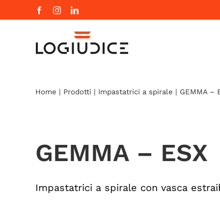
Salta
Facebook
Instagram
LinkedIn
al
contenuto
Home
|
Prodotti
|
Impastatrici a spirale
|
GEMMA – 
GEMMA – ESX
Impastatrici a spirale con vasca estrai