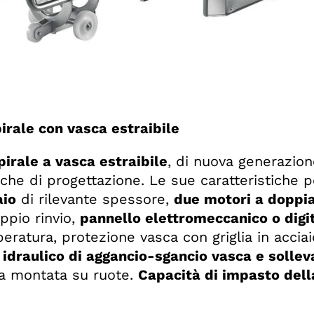
irale con vasca estraibile
pirale a vasca estraibile
, di nuova generazion
he di progettazione. Le sue caratteristiche p
aio
di rilevante spessore,
due motori a doppia
ppio rinvio,
pannello elettromeccanico o digi
ratura, protezione vasca con griglia in acciai
 idraulico di aggancio-sgancio vasca e solle
a montata su ruote.
Capacità di impasto dell