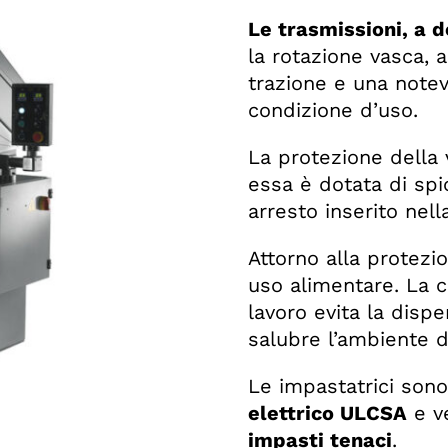
Le trasmissioni, a d
la rotazione vasca,
trazione e una notev
condizione d’uso.
La protezione della v
essa è dotata di spi
arresto inserito nell
Attorno alla protezi
uso alimentare. La c
lavoro evita la disp
salubre l’ambiente d
Le impastatrici sono
elettrico ULCSA
e v
impasti tenaci
.