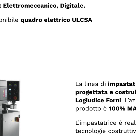
 Elettromeccanico, Digitale.
onibile
quadro elettrico ULCSA
La linea di
impastatr
progettata e costru
Logiudice Forni
. L’a
prodotto è
100% MAD
L’impastatrice è rea
tecnologie costrutti