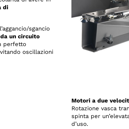
 di
ll’aggancio/sgancio
da un circuito
n perfetto
vitando oscillazioni
Motori a due veloci
Rotazione vasca tram
spinta per un’elevat
d’uso.