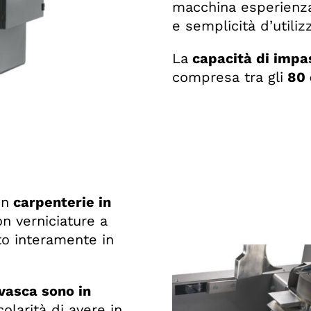
macchina esperienza,
e semplicità d’utiliz
La
capacità di impa
compresa tra gli
80 e
on
carpenterie in
on verniciature a
ito interamente in
 vasca sono in
olarità di avere in