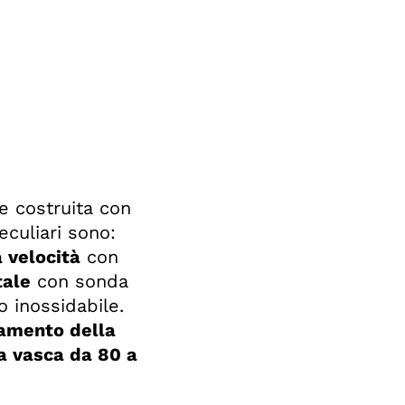
e costruita con
eculiari sono:
 velocità
con
tale
con sonda
o inossidabile.
vamento della
a vasca da 80 a