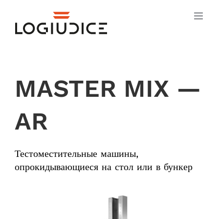
Skip
to
content
MASTER MIX —
AR
Тестоместительные машины,
опрокидывающиеся на стол или в бункер