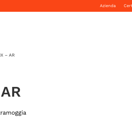
Azienda
Cert
X – AR
 AR
tramoggia