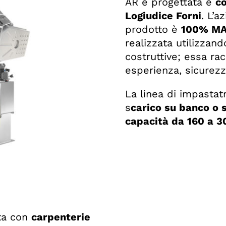
AR è progettata e
co
Logiudice Forni
. L’a
prodotto è
100% MA
realizzata utilizzan
costruttive; essa ra
esperienza, sicurezza
La linea di impastatr
s
carico su banco o 
capacità da 160 a 3
ata con
carpenterie