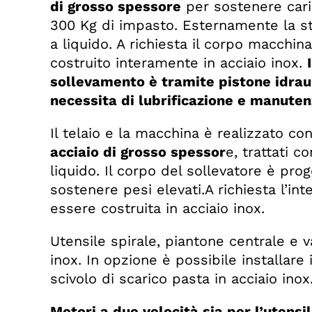
di grosso spessore
per sostenere caric
300 Kg di impasto. Esternamente la str
a liquido. A richiesta il corpo macchi
costruito interamente in acciaio inox.
sollevamento è tramite pistone idrau
necessita di lubrificazione e manuten
Il telaio e la macchina è realizzato co
acciaio di grosso spessor
e, trattati c
liquido. Il corpo del sollevatore è pro
sostenere pesi elevati.A richiesta l’int
essere costruita in acciaio inox.
Utensile spirale, piantone centrale e v
inox. In opzione è possibile installare 
scivolo di scarico pasta in acciaio inox
Motori a due velocità sia per l’utensi