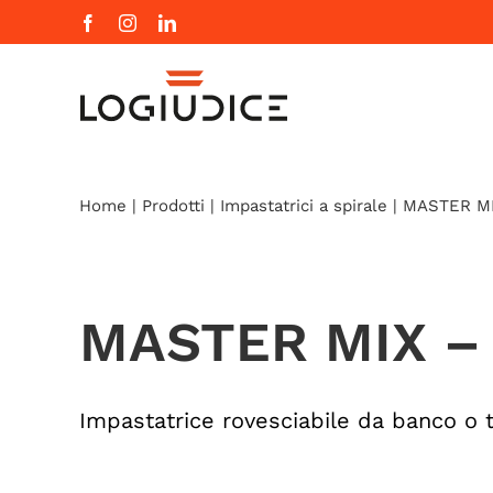
Salta
Facebook
Instagram
LinkedIn
al
contenuto
Home
|
Prodotti
|
Impastatrici a spirale
|
MASTER MI
MASTER MIX –
Impastatrice rovesciabile da banco o 