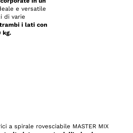
ncorporate in un
eale e versatile
 di varie
trambi i lati con
 kg.
rici a spirale rovesciabile MASTER MIX