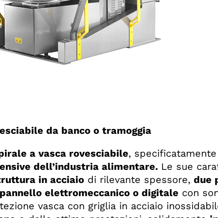
esciabile da banco o tramoggia
pirale a vasca rovesciabile
, specificatamente
tensive dell’industria alimentare.
Le sue carat
truttura in acciaio
di rilevante spessore,
due 
pannello elettromeccanico o digitale
con son
ezione vasca con griglia in acciaio inossidabil