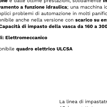
ione
e dalle ottime prestazioni, solidamente
i
vamento a funzione idraulica
; una macchina id
plici problemi di automazione in molti panifici
onibile anche nella versione con
scarico su en
Capacità di impasto della vasca da 160 a 300
i: Elettromeccanico
onibile
quadro elettrico ULCSA
La linea di impastat