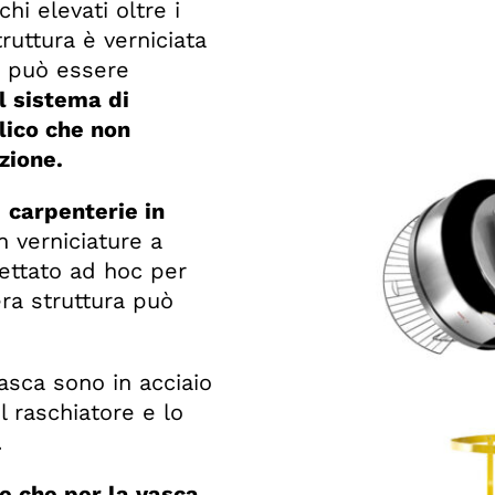
hi elevati oltre i
uttura è verniciata
na può essere
Il sistema di
lico che non
zione.
n
carpenterie in
on verniciature a
gettato ad hoc per
era struttura può
asca sono in acciaio
il raschiatore e lo
.
le che per la vasca
.