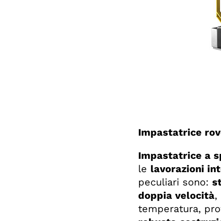
Impastatrice rov
Impastatrice a s
le
lavorazioni in
peculiari sono:
s
doppia velocità
,
temperatura, prot