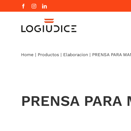
Skip
Facebook
Instagram
LinkedIn
to
content
Home
|
Productos
|
Elaboracion
|
PRENSA PARA MA
PRENSA PARA 