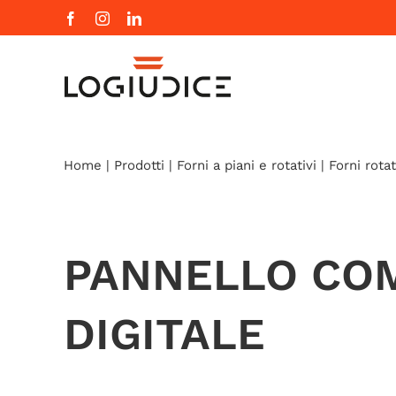
Salta
Facebook
Instagram
LinkedIn
al
contenuto
Home
|
Prodotti
|
Forni a piani e rotativi
|
Forni rotat
PANNELLO CO
DIGITALE