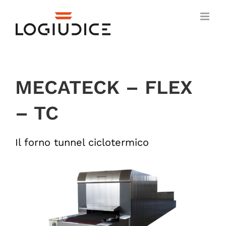
Salta
al
contenuto
MECATECK – FLEX
– TC
Il forno tunnel ciclotermico