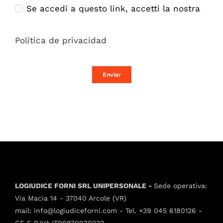
Se accedi a questo link, accetti la nostra
Política de privacidad
Enviar
LOGIUDICE FORNI SRL UNIPERSONALE -
Sede operativa:
Via Macia 14 - 37040 Arcole (VR)
mail:
info@logiudiceforni.com
- Tel.
+39 045 6180126
-
CF E P.IVA IT00870070232