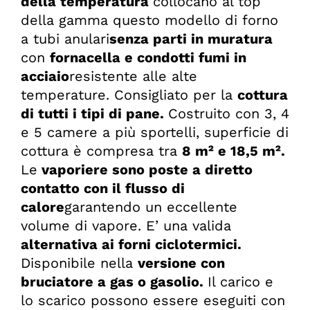
della temperatura
collocano al top
della gamma questo modello di forno
a tubi anulari
senza parti in muratura
con
fornacella e condotti fumi in
acciaio
resistente alle alte
temperature. Consigliato per la
cottura
di tutti i tipi di pane.
Costruito con 3, 4
e 5 camere a più sportelli, superficie di
cottura è compresa tra
8 m² e 18,5 m².
Le
vaporiere sono poste a diretto
contatto con il flusso di
calore
garantendo un eccellente
volume di vapore. E’ una valida
alternativa ai forni ciclotermici.
Disponibile nella
versione con
bruciatore a gas o gasolio.
Il carico e
lo scarico possono essere eseguiti con