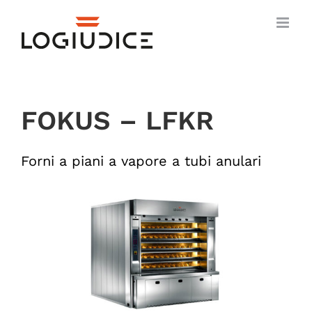
Salta
al
contenuto
FOKUS – LFKR
Forni a piani a vapore a tubi anulari