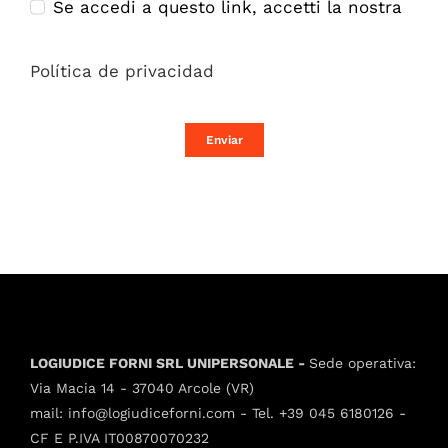
Se accedi a questo link, accetti la nostra
Política de privacidad
Enviar
LOGIUDICE FORNI SRL UNIPERSONALE -
Sede operativa:
Via Macia 14 - 37040 Arcole (VR)
mail:
info@logiudiceforni.com
- Tel.
+39 045 6180126
-
CF E P.IVA IT00870070232