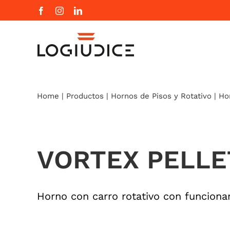
Skip
Facebook
Instagram
LinkedIn
to
content
Home
|
Productos
|
Hornos de Pisos y Rotativo
|
Ho
VORTEX PELLE
Horno con carro rotativo con funcion