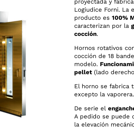
proyectada y fabric
Logiudice Forni. La 
producto es
100% M
caracterizan por la
cocción
.
Hornos rotativos co
cocción de 18 bande
modelo.
Funcionami
pellet
(lado derecho
El horno se fabrica 
excepto la vaporera.
De serie el
enganche
A pedido se puede d
la elevación mecánic