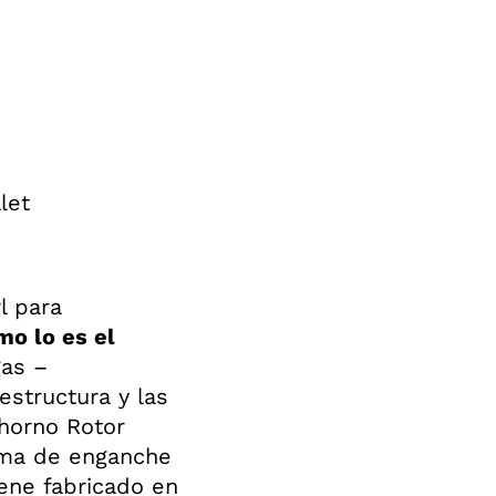
let
l para
mo lo es el
gas –
estructura y las
 horno Rotor
ema de enganche
iene fabricado en