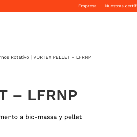
Empresa
Nuestras certif
rnos Rotativo
|
VORTEX PELLET – LFRNP
T – LFRNP
amento a bio-massa y pellet