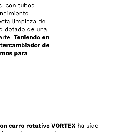
s, con tubos
endimiento
ecta limpieza de
do dotado de una
arte.
Teniendo en
intercambiador de
humos para
con carro rotativo VORTEX
ha sido