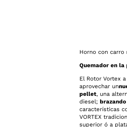
Horno con carro 
Quemador en la
El Rotor Vortex a
aprovechar un
nu
pellet
, una alter
diesel;
brazando
características c
VORTEX tradicion
superior ó a plat